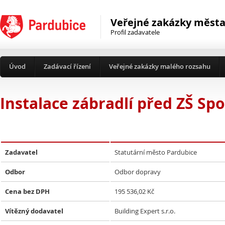
Veřejné zakázky města
Profil zadavatele
Úvod
Zadávací řízení
Veřejné zakázky malého rozsahu
Instalace zábradlí před ZŠ Spo
Zadavatel
Statutární město Pardubice
Odbor
Odbor dopravy
Cena bez DPH
195 536,02 Kč
Vítězný dodavatel
Building Expert s.r.o.